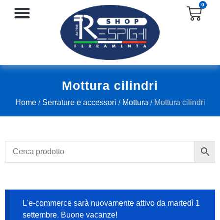
0
SERRATURE E ACCESSORI
PROTEZIONE E ANTINFORTUNISTICA
Mottura cilindri
Home
/
Serrature e accessori
/
Mottura
/ Mottura cilindri
L'e-commerce sarà nuovamente attivo da martedì 1
settembre. Buone vacanze!