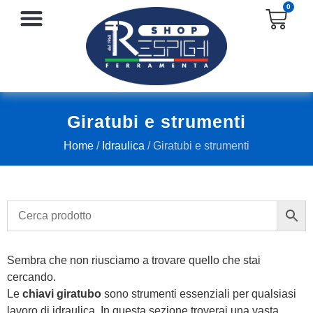
0
SERRATURE E ACCESSORI
PROTEZIONE E ANTINFORTUNISTICA
Giratubi e strumenti
Home
/
Idraulica
/ Giratubi e strumenti
Sembra che non riusciamo a trovare quello che stai
cercando.
Le
chiavi giratubo
sono strumenti essenziali per qualsiasi
lavoro di idraulica. In questa sezione troverai una vasta