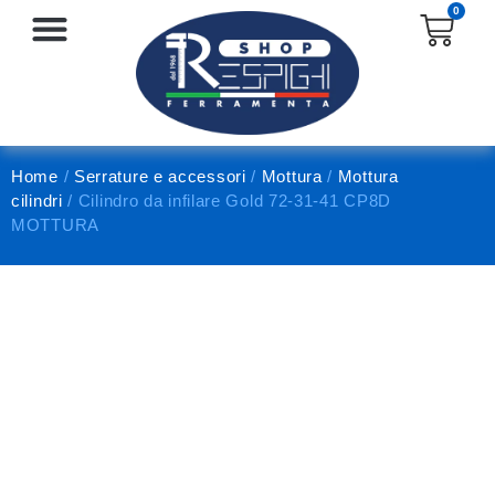
0
SERRATURE E ACCESSORI
PROTEZIONE E ANTINFORTUNISTICA
Home
/
Serrature e accessori
/
Mottura
/
Mottura
cilindri
/ Cilindro da infilare Gold 72-31-41 CP8D
MOTTURA