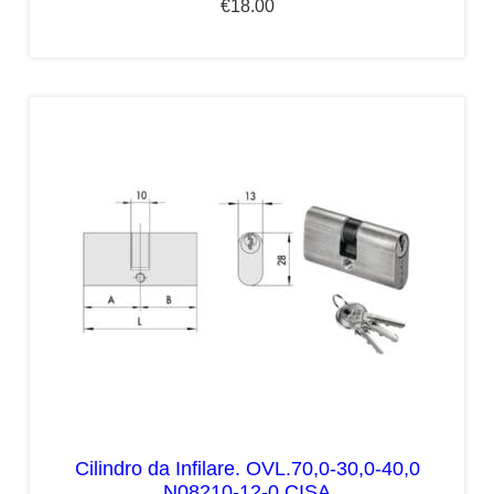
€
18.00
Cilindro da Infilare. OVL.70,0-30,0-40,0
N08210-12-0 CISA