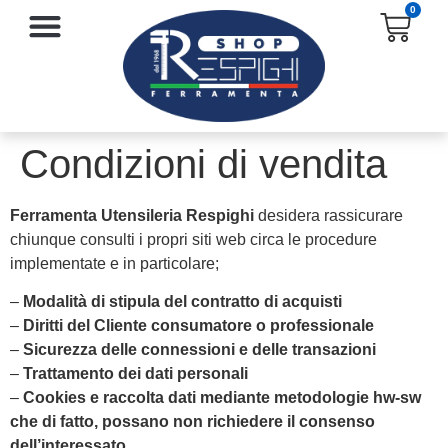
0
SERRATURE E ACCESSORI
PROTEZIONE E ANTINFORTUNISTICA
Condizioni di vendita
Ferramenta Utensileria Respighi
desidera rassicurare
chiunque consulti i propri siti web circa le procedure
implementate e in particolare;
–
Modalità di stipula del contratto di acquisti
–
Diritti del Cliente consumatore o professionale
–
Sicurezza delle connessioni e delle transazioni
–
Trattamento dei dati personali
–
Cookies e raccolta dati mediante metodologie hw-sw
che di fatto, possano non richiedere il consenso
dell’interessato