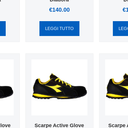
€
140.00
€
O
LEGGI TUTTO
LEG
Glove
Scarpe Active Glove
Scarpe 