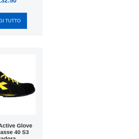
132.50
GI TUTTO
Active Glove
asse 40 S3
iadora