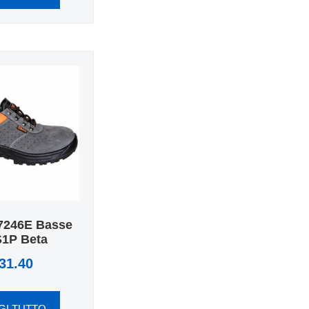
7246E Basse
S1P Beta
31.40
GI TUTTO