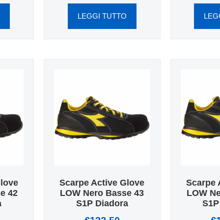
O
LEGGI TUTTO
LEG
Glove
Scarpe Active Glove
Scarpe 
e 42
LOW Nero Basse 43
LOW Ne
a
S1P Diadora
S1P