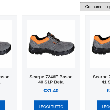
asse
Scarpe 7246E Basse
Scarpe 
a
40 S1P Beta
41 
€
31.40
€
O
LEGGI TUTTO
LEG