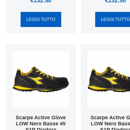
€
132.50
€
132.50
LEGGI TUTTO
LEGGI TUTT
Scarpe Active Glove
Scarpe Active 
LOW Nero Basse 45
LOW Nero Bass
S1P Diadora
S1P Diador