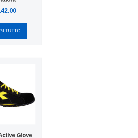
142.00
GI TUTTO
Active Glove