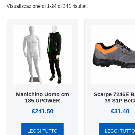
Visualizzazione di 1-24 di 341 risultati
Manichino Uomo cm
Scarpe 7246E B
185 UPOWER
39 S1P Bet
€
241.50
€
31.40
LEGGI TUTTO
LEGGI TUTT