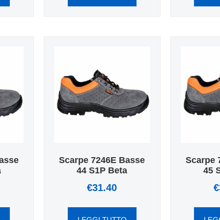
asse
Scarpe 7246E Basse
Scarpe 
a
44 S1P Beta
45 
€
31.40
€
O
LEGGI TUTTO
LEG