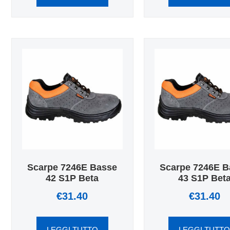
Scarpe 7246E Basse
Scarpe 7246E B
42 S1P Beta
43 S1P Bet
€
31.40
€
31.40
LEGGI TUTTO
LEGGI TUTT