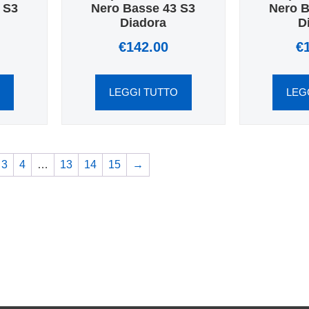
 S3
Nero Basse 43 S3
Nero B
Diadora
D
€
142.00
€
O
LEGGI TUTTO
LEG
3
4
…
13
14
15
→