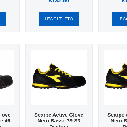
€
132.50
€
O
LEGGI TUTTO
LEG
Glove
Scarpe Active Glove
Scarpe 
e 46
Nero Basse 39 S3
Nero B
a
Diadora
D