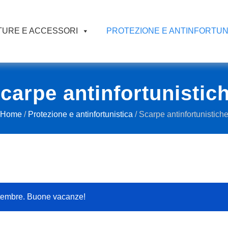
URE E ACCESSORI
PROTEZIONE E ANTINFORTUN
carpe antinfortunistic
Home
/
Protezione e antinfortunistica
/ Scarpe antinfortunistich
ttembre. Buone vacanze!