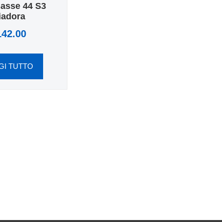
asse 44 S3
iadora
142.00
GI TUTTO