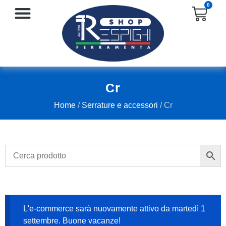
0
SERRATURE E ACCESSORI
PROTEZIONE E ANTINFORTUNISTICA
Cr
Home
/
Serrature e accessori
/ Cr
L'e-commerce sarà nuovamente attivo da martedì 1
settembre. Buone vacanze!