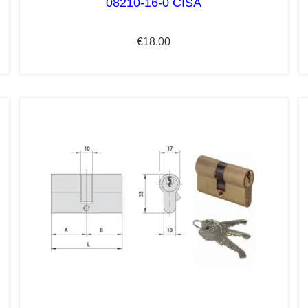
08210-16-0 CISA
€
18.00