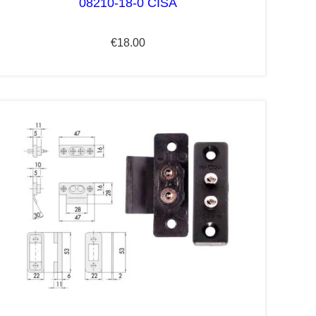
08210-18-0 CISA
€
18.00