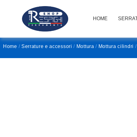
HOME
SERRAT
Home
/
Serrature e accessori
/
Mottura
/
Mottura cilindri
/