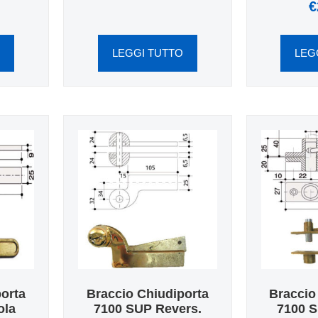
€
O
LEGGI TUTTO
LEG
porta
Braccio Chiudiporta
Braccio
ola
7100 SUP Revers.
7100 S