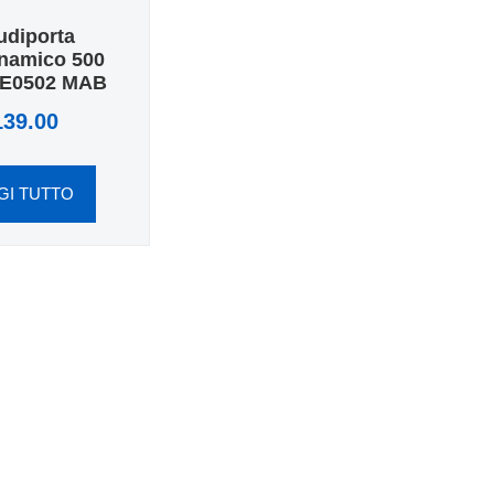
udiporta
namico 500
ME0502 MAB
139.00
GI TUTTO