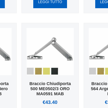
O
LEGGI TUTTO
LEG
porta
Braccio Chiudiporta
Braccio
Nero
500 ME0502/3 ORO
564 Arg
B
MA0591 MAB
€
43.40
€