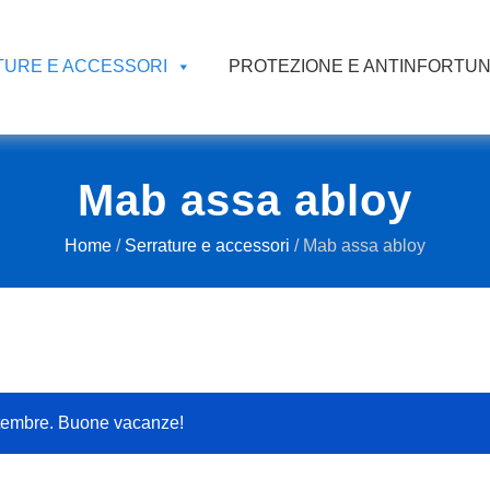
URE E ACCESSORI
PROTEZIONE E ANTINFORTUN
Mab assa abloy
Home
/
Serrature e accessori
/ Mab assa abloy
ttembre. Buone vacanze!