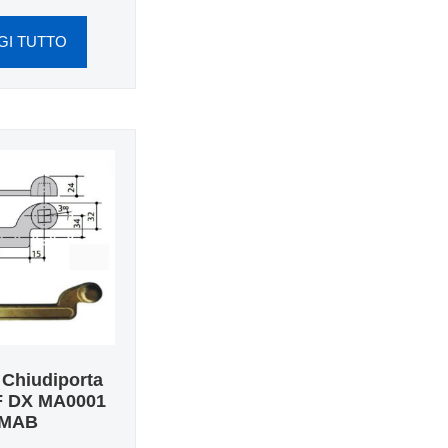
GI TUTTO
 Chiudiporta
F DX MA0001
MAB