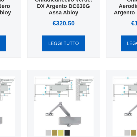
Nero
DX Argento DC630G
Aerodi
bloy
Assa Abloy
Argento
€
320.50
€
O
LEGGI TUTTO
LEG