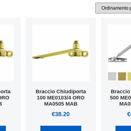
porta
Braccio Chiudiporta
Braccio
 ORO
100 ME0103/4 ORO
500 ME0
B
MA0505 MAB
MA0
€
38.20
€