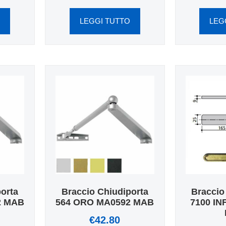
O
LEGGI TUTTO
LEG
porta
Braccio Chiudiporta
Braccio
2 MAB
564 ORO MA0592 MAB
7100 IN
€
42.80