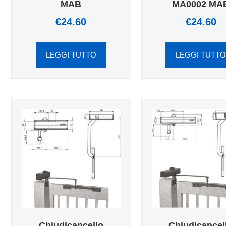
MAB
MA0002 MA
€
24.60
€
24.60
LEGGI TUTTO
LEGGI TUTT
Chiudicancello
Chiudicancel