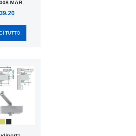
008 MAB
39.20
GI TUTTO
udiporta