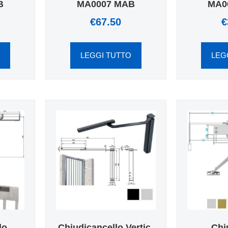
B
MA0007 MAB
MA0
€
67.50
€
O
LEGGI TUTTO
LEG
lo
Chiudicancello Vertic.
Chi