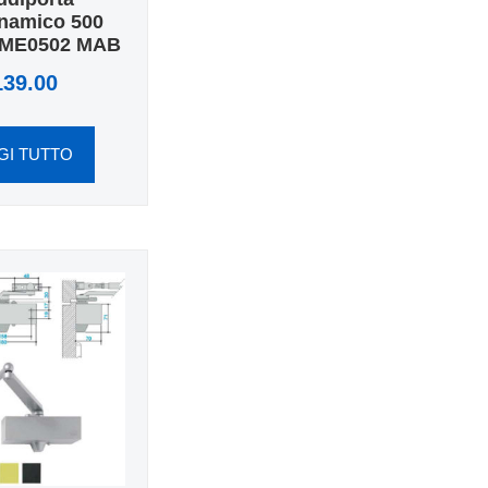
namico 500
 ME0502 MAB
139.00
GI TUTTO