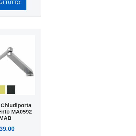
GI TUTTO
 Chiudiporta
ento MA0592
MAB
39.00