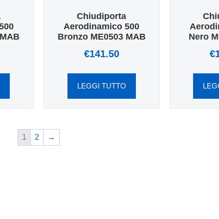
a
Chiudiporta
Chi
500
Aerodinamico 500
Aerodi
 MAB
Bronzo ME0503 MAB
Nero 
€
141.50
€
O
LEGGI TUTTO
LEG
1
2
→