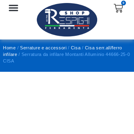
0
SERRATURE E ACCESSORI
PROTEZIONE E ANTINFORTUNISTICA
Home
/
Serrature e accessori
/
Cisa
/
Cisa serr.all/ferro
infilare
/ Serratura da infilare Montanti Alluminio 44666-25-0
CISA