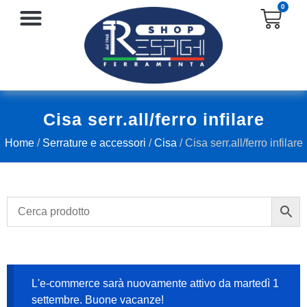
0
SERRATURE E ACCESSORI
PROTEZIONE E ANTINFORTUNISTICA
Cisa serr.all/ferro infilare
Home
/
Serrature e accessori
/
Cisa
/ Cisa serr.all/ferro infilare
L'e-commerce sarà nuovamente attivo da martedì 1
settembre. Buone vacanze!