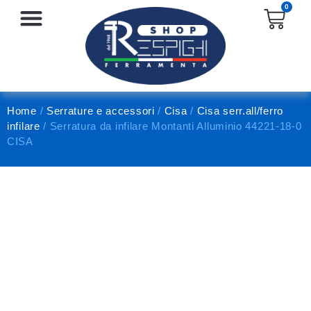
0
SERRATURE E ACCESSORI
PROTEZIONE E ANTINFORTUNISTICA
Home
/
Serrature e accessori
/
Cisa
/
Cisa serr.all/ferro
infilare
/ Serratura da infilare Montanti Alluminio 44221-18-0
CISA