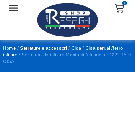
0
SERRATURE E ACCESSORI
PROTEZIONE E ANTINFORTUNISTICA
Home
/
Serrature e accessori
/
Cisa
/
Cisa serr.all/ferro
infilare
/ Serratura da infilare Montanti Alluminio 44221-15-0
CISA