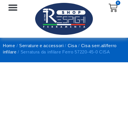
0
SERRATURE E ACCESSORI
PROTEZIONE E ANTINFORTUNISTICA
Home
/
Serrature e accessori
/
Cisa
/
Cisa serr.all/ferro
infilare
/ Serratura da infilare Ferro 57220-45-0 CISA