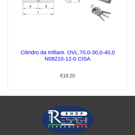
Cilindro da Infilare. OVL.70,0-30,0-40,0
N08210-12-0 CISA
€
18.20