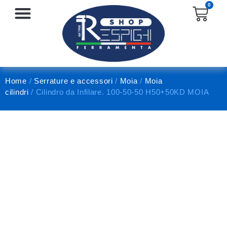
0
SERRATURE E ACCESSORI
PROTEZIONE E ANTINFORTUNISTICA
Home
/
Serrature e accessori
/
Moia
/
Moia
cilindri
/ Cilindro da Infilare. 100-50-50 H50+50KD MOIA