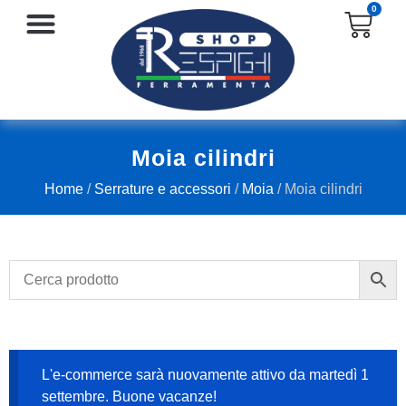
0
SERRATURE E ACCESSORI
PROTEZIONE E ANTINFORTUNISTICA
Moia cilindri
Home
/
Serrature e accessori
/
Moia
/ Moia cilindri
L'e-commerce sarà nuovamente attivo da martedì 1
settembre. Buone vacanze!