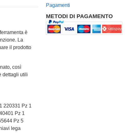
Pagamenti
METODI DI PAGAMENTO
i ferramenta è
enzione. La
are il prodotto
nato, così
dettagli utili
 1 220331 Pz 1
240401 Pz 1
65644 Pz 5
iavi lega