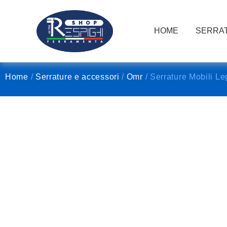
HOME
SERRAT
Home
/
Serrature e accessori
/
Omr
/ Serrature Mobili L