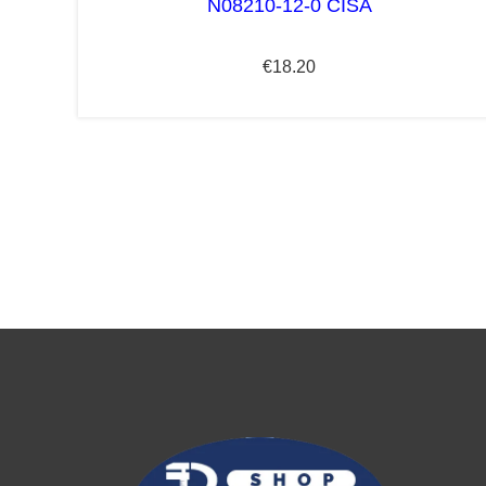
N08210-12-0 CISA
€
18.20