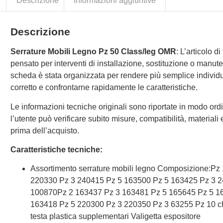
Descrizione
Informazioni aggiuntive
Descrizione
Serrature Mobili Legno Pz 50 Class/leg OMR
: L’articolo d
pensato per interventi di installazione, sostituzione o manut
scheda è stata organizzata per rendere più semplice individu
corretto e confrontarne rapidamente le caratteristiche.
Le informazioni tecniche originali sono riportate in modo ordi
l’utente può verificare subito misure, compatibilità, materiali e 
prima dell’acquisto.
Caratteristiche tecniche:
Assortimento serrature mobili legno Composizione:Pz
220330 Pz 3 240415 Pz 5 163500 Pz 5 163425 Pz 3 
100870Pz 2 163437 Pz 3 163481 Pz 5 165645 Pz 5 1
163418 Pz 5 220300 Pz 3 220350 Pz 3 63255 Pz 10 ch
testa plastica supplementari Valigetta espositore