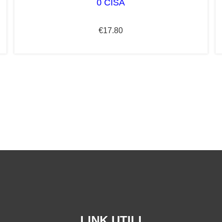
0 CISA
€
17.80
LINK UTILI