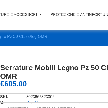
URE E ACCESSORI
PROTEZIONE E ANTINFORTUN
egno Pz 50 Class/leg OMR
Serrature Mobili Legno Pz 50 C
OMR
€
605.00
SKU
8023662323005
Categorie
Omr
,
Serrature e accessori