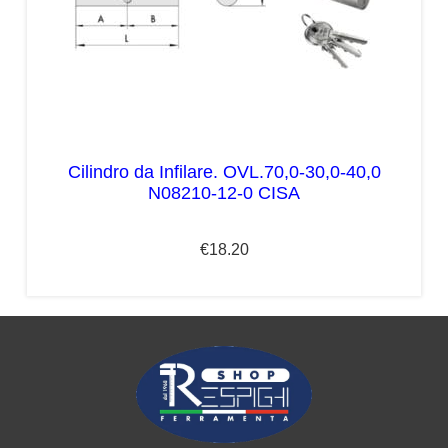
Cilindro da Infilare. OVL.70,0-30,0-40,0
N08210-12-0 CISA
€
18.20