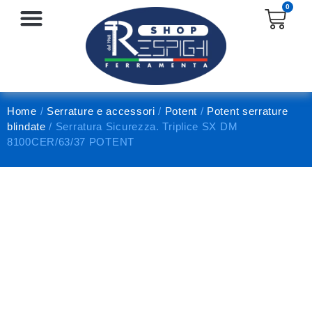
0
SERRATURE E ACCESSORI
PROTEZIONE E ANTINFORTUNISTICA
Home
/
Serrature e accessori
/
Potent
/
Potent serrature
blindate
/ Serratura Sicurezza. Triplice SX DM
8100CER/63/37 POTENT