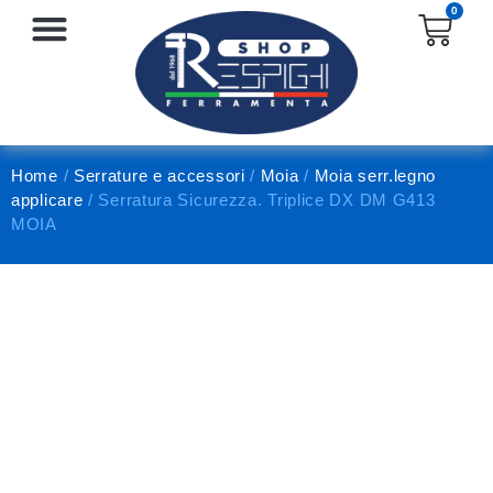
0
SERRATURE E ACCESSORI
PROTEZIONE E ANTINFORTUNISTICA
Home
/
Serrature e accessori
/
Moia
/
Moia serr.legno
applicare
/ Serratura Sicurezza. Triplice DX DM G413
MOIA