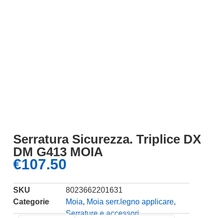
Serratura Sicurezza. Triplice DX
DM G413 MOIA
€
107.50
SKU
8023662201631
Categorie
Moia
,
Moia serr.legno applicare
,
Serrature e accessori