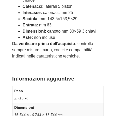
triplice
Catenacci:
laterali 5 pistoni
Interasse:
catenacci mm25
Scatola:
mm 143,5×153,5×29
Entrata:
mm 63
Dimensioni:
canotto mm 30×59 3 chiavi
Aste:
non incluse
Da verificare prima dell’acquisto:
controlla
sempre misure, mano, codici e compatibilità
indicati nelle caratteristiche tecniche.
Informazioni aggiuntive
Peso
2.715 kg
Dimensioni
16.744 × 16.744 × 16.744 cm