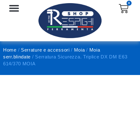
0
SERRATURE E ACCESSORI
PROTEZIONE E ANTINFORTUNISTICA
Home
/
Serrature e accessori
/
Moia
/
Moia
serr.blindate
/ Serratura Sicurezza. Triplice DX DM E63
614/370 MOIA