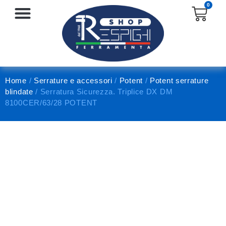
0
SERRATURE E ACCESSORI
PROTEZIONE E ANTINFORTUNISTICA
Home
/
Serrature e accessori
/
Potent
/
Potent serrature
blindate
/ Serratura Sicurezza. Triplice DX DM
8100CER/63/28 POTENT