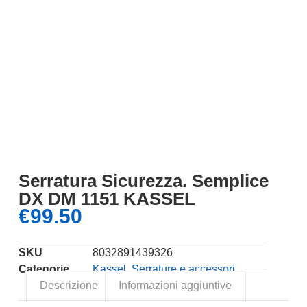
Serratura Sicurezza. Semplice
DX DM 1151 KASSEL
€
99.50
SKU
8032891439326
Categorie
Kassel
,
Serrature e accessori
Descrizione
Informazioni aggiuntive