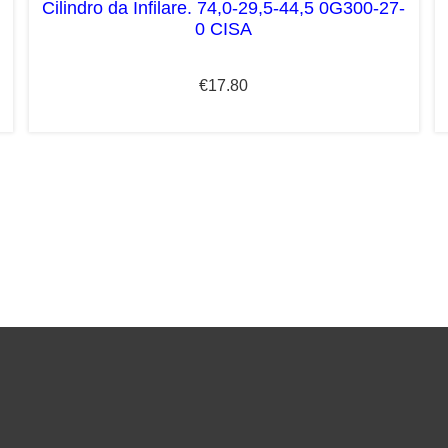
Cilindro da Infilare. 74,0-29,5-44,5 0G300-27-
0 CISA
€
17.80