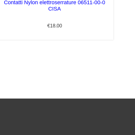
Contatti Nylon elettroserrature 06511-00-0
CISA
€
18.00