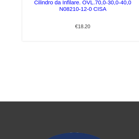
Cilindro da Infilare. OVL.70,0-30,0-40,0
N08210-12-0 CISA
€
18.20