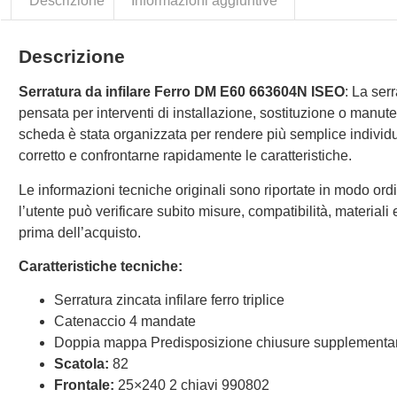
Descrizione
Informazioni aggiuntive
Descrizione
Serratura da infilare Ferro DM E60 663604N ISEO
: La ser
pensata per interventi di installazione, sostituzione o manut
scheda è stata organizzata per rendere più semplice individu
corretto e confrontarne rapidamente le caratteristiche.
Le informazioni tecniche originali sono riportate in modo ordi
l’utente può verificare subito misure, compatibilità, materiali e 
prima dell’acquisto.
Caratteristiche tecniche:
Serratura zincata infilare ferro triplice
Catenaccio 4 mandate
Doppia mappa Predisposizione chiusure supplementar
Scatola:
82
Frontale:
25×240 2 chiavi 990802