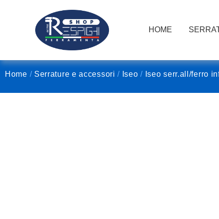
HOME
SERRAT
Home
/
Serrature e accessori
/
Iseo
/
Iseo serr.all/ferro in