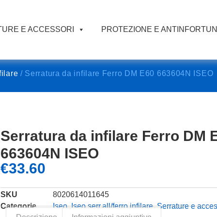
URE E ACCESSORI
PROTEZIONE E ANTINFORTUN
filare
/ Serratura da infilare Ferro DM E60 663604N ISEO
Serratura da infilare Ferro DM 
663604N ISEO
€
33.60
SKU
8020614011645
Categorie
Iseo
,
Iseo serr.all/ferro infilare
,
Serrature e acces