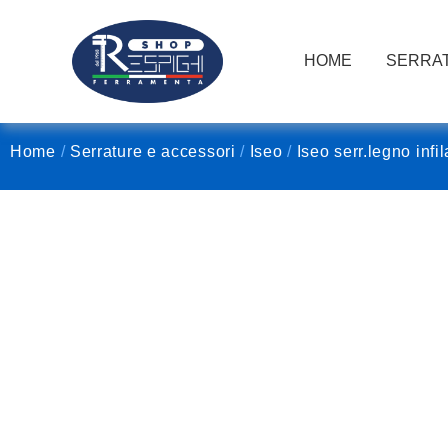
HOME
SERRAT
Home
/
Serrature e accessori
/
Iseo
/
Iseo serr.legno infil