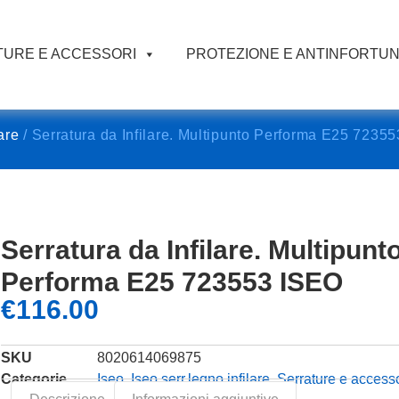
URE E ACCESSORI
PROTEZIONE E ANTINFORTUN
are
/ Serratura da Infilare. Multipunto Performa E25 7235
Serratura da Infilare. Multipunt
Performa E25 723553 ISEO
€
116.00
SKU
8020614069875
Categorie
Iseo
,
Iseo serr.legno infilare
,
Serrature e access