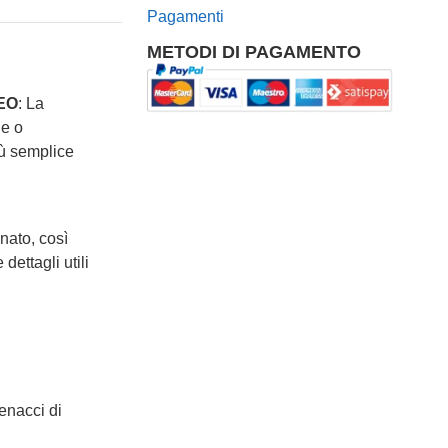
Pagamenti
METODI DI PAGAMENTO
SEO
: La
ne o
iù semplice
nato, così
dettagli utili
enacci di