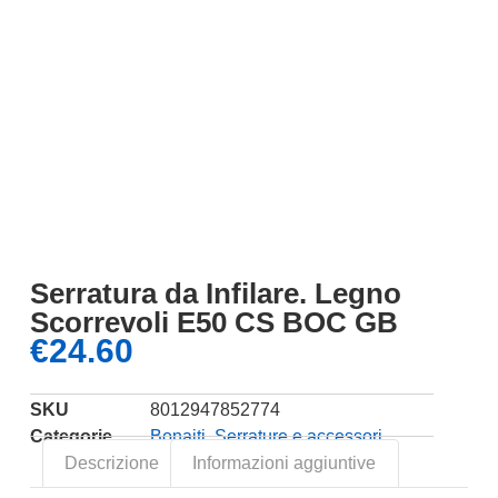
Serratura da Infilare. Legno
Scorrevoli E50 CS BOC GB
€
24.60
SKU
8012947852774
Categorie
Bonaiti
,
Serrature e accessori
Descrizione
Informazioni aggiuntive