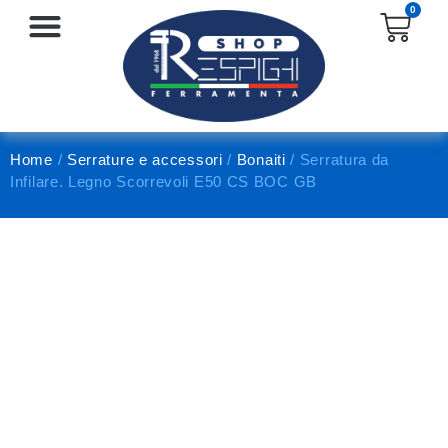
0
SERRATURE E ACCESSORI
PROTEZIONE E ANTINFORTUNISTICA
Home
/
Serrature e accessori
/
Bonaiti
/ Serratura da
Infilare. Legno Scorrevoli E50 CS BOC GB