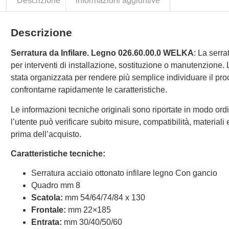
Descrizione
Informazioni aggiuntive
Descrizione
Serratura da Infilare. Legno 026.60.00.0 WELKA
: La serr
per interventi di installazione, sostituzione o manutenzione.
stata organizzata per rendere più semplice individuare il prod
confrontarne rapidamente le caratteristiche.
Le informazioni tecniche originali sono riportate in modo ordi
l’utente può verificare subito misure, compatibilità, materiali e 
prima dell’acquisto.
Caratteristiche tecniche:
Serratura acciaio ottonato infilare legno Con gancio
Quadro mm 8
Scatola:
mm 54/64/74/84 x 130
Frontale:
mm 22×185
Entrata:
mm 30/40/50/60