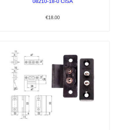
08210-18-0 CISA
€
18.00