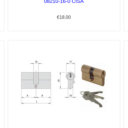
08210-16-0 CISA
€
18.00