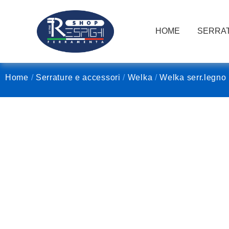
HOME
SERRAT
Home
/
Serrature e accessori
/
Welka
/
Welka serr.legno 