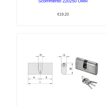
Scorrimento 220250 OMR
€
19.20