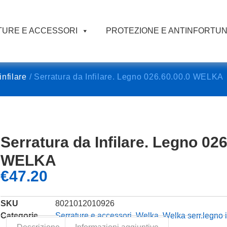
URE E ACCESSORI
PROTEZIONE E ANTINFORTUN
infilare
/ Serratura da Infilare. Legno 026.60.00.0 WELKA
Serratura da Infilare. Legno 026
WELKA
€
47.20
SKU
8021012010926
Categorie
Serrature e accessori
,
Welka
,
Welka serr.legno i