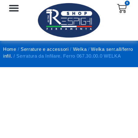
0
SERRATURE E ACCESSORI
PROTEZIONE E ANTINFORTUNISTICA
Home
/
Serrature e accessori
/
Welka
/
Welka serr.all/ferro
infil.
/ Serratura da Infilare. Ferro 067.30.00.0 WELKA