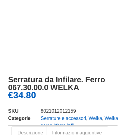
Serratura da Infilare. Ferro
067.30.00.0 WELKA
€
34.80
SKU
8021012012159
Categorie
Serrature e accessori
,
Welka
,
Welka
serr.all/ferro infil.
Descrizione
Informazioni aggiuntive