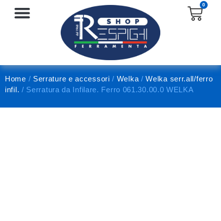
0
SERRATURE E ACCESSORI
PROTEZIONE E ANTINFORTUNISTICA
Home
/
Serrature e accessori
/
Welka
/
Welka serr.all/ferro
infil.
/ Serratura da Infilare. Ferro 061.30.00.0 WELKA