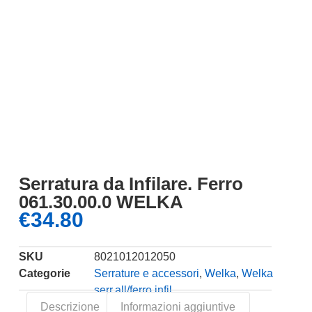
Serratura da Infilare. Ferro
061.30.00.0 WELKA
€
34.80
SKU
8021012012050
Categorie
Serrature e accessori
,
Welka
,
Welka
serr.all/ferro infil.
Descrizione
Informazioni aggiuntive