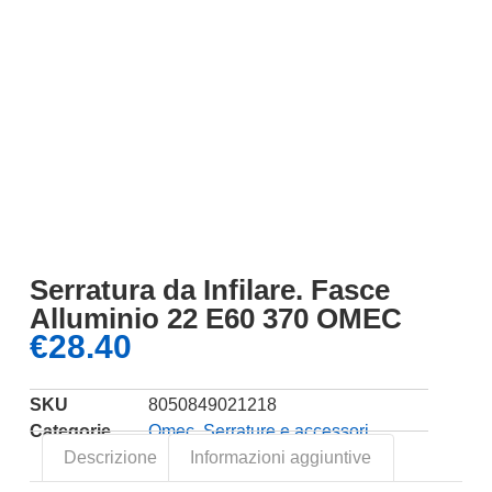
Serratura da Infilare. Fasce
Alluminio 22 E60 370 OMEC
€
28.40
SKU
8050849021218
Categorie
Omec
,
Serrature e accessori
Descrizione
Informazioni aggiuntive