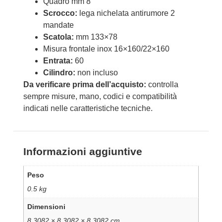
Quadro mm 8
Scrocco:
lega nichelata antirumore 2
mandate
Scatola:
mm 133×78
Misura frontale inox 16×160/22×160
Entrata:
60
Cilindro:
non incluso
Da verificare prima dell’acquisto:
controlla
sempre misure, mano, codici e compatibilità
indicati nelle caratteristiche tecniche.
Informazioni aggiuntive
Peso
0.5 kg
Dimensioni
8.3082 × 8.3082 × 8.3082 cm