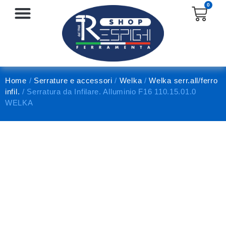
0
SERRATURE E ACCESSORI
PROTEZIONE E ANTINFORTUNISTICA
Home
/
Serrature e accessori
/
Welka
/
Welka serr.all/ferro
infil.
/ Serratura da Infilare. Alluminio F16 110.15.01.0
WELKA