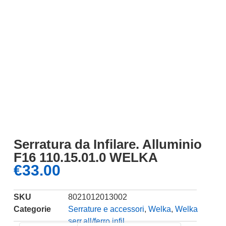
Serratura da Infilare. Alluminio
F16 110.15.01.0 WELKA
€
33.00
SKU
8021012013002
Categorie
Serrature e accessori
,
Welka
,
Welka
serr.all/ferro infil.