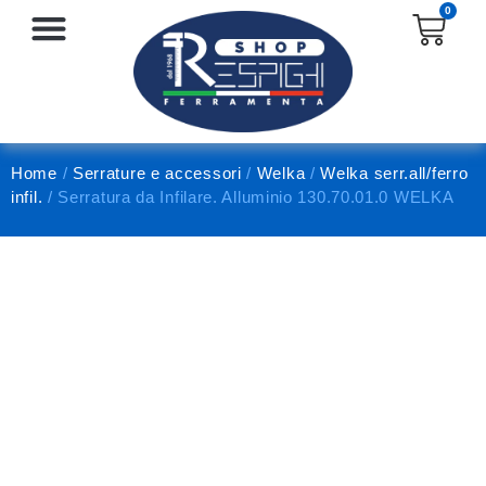
0
SERRATURE E ACCESSORI
PROTEZIONE E ANTINFORTUNISTICA
Home
/
Serrature e accessori
/
Welka
/
Welka serr.all/ferro
infil.
/ Serratura da Infilare. Alluminio 130.70.01.0 WELKA