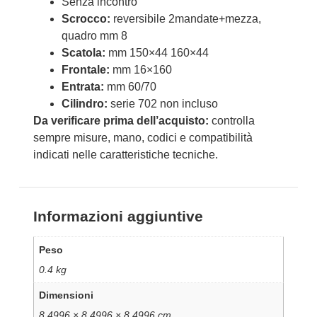
Senza incontro
Scrocco:
reversibile 2mandate+mezza,
quadro mm 8
Scatola:
mm 150×44 160×44
Frontale:
mm 16×160
Entrata:
mm 60/70
Cilindro:
serie 702 non incluso
Da verificare prima dell’acquisto:
controlla
sempre misure, mano, codici e compatibilità
indicati nelle caratteristiche tecniche.
Informazioni aggiuntive
Peso
0.4 kg
Dimensioni
8.4996 × 8.4996 × 8.4996 cm