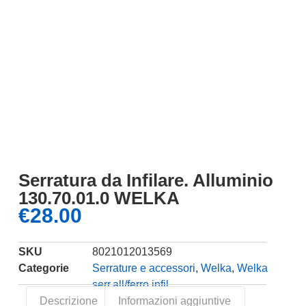
Serratura da Infilare. Alluminio
130.70.01.0 WELKA
€
28.00
SKU
8021012013569
Categorie
Serrature e accessori
,
Welka
,
Welka
serr.all/ferro infil.
Descrizione
Informazioni aggiuntive