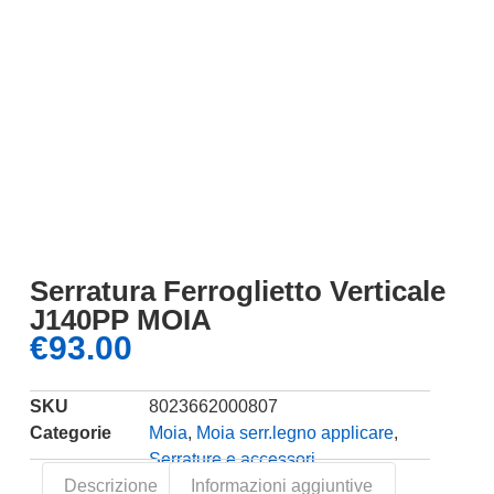
Serratura Ferroglietto Verticale
J140PP MOIA
€
93.00
SKU
8023662000807
Categorie
Moia
,
Moia serr.legno applicare
,
Serrature e accessori
Descrizione
Informazioni aggiuntive