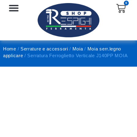
0
SERRATURE E ACCESSORI
PROTEZIONE E ANTINFORTUNISTICA
Home
/
Serrature e accessori
/
Moia
/
Moia serr.legno
applicare
/ Serratura Ferroglietto Verticale J140PP MOIA