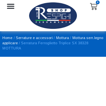
0
SERRATURE E ACCESSORI
PROTEZIONE E ANTINFORTUNISTICA
Home
/
Serrature e accessori
/
Mottura
/
Mottura serr.legno
applicare
/ Serratura Ferroglietto Triplice SX 38328
MOTTURA