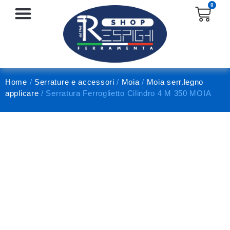
0
SERRATURE E ACCESSORI
PROTEZIONE E ANTINFORTUNISTICA
Home
/
Serrature e accessori
/
Moia
/
Moia serr.legno
applicare
/ Serratura Ferroglietto Cilindro 4 M 350 MOIA