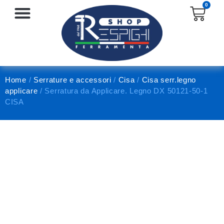
0
SERRATURE E ACCESSORI
PROTEZIONE E ANTINFORTUNISTICA
Home
/
Serrature e accessori
/
Cisa
/
Cisa serr.legno
applicare
/ Serratura da Applicare. Legno DX 50121-50-1
CISA