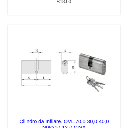
€
18.00
Cilindro da Infilare. OVL.70,0-30,0-40,0
N08210-12-0 CISA