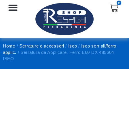
0
SERRATURE E ACCESSORI
PROTEZIONE E ANTINFORTUNISTICA
Home
/
Serrature e accessori
/
Iseo
/
Iseo serr.all/ferro
applic.
/ Serratura da Applicare. Ferro E60 DX 485604
ISEO