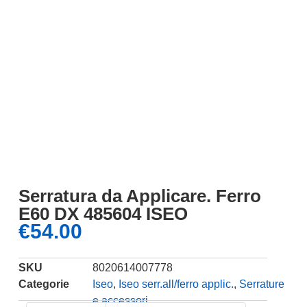
Serratura da Applicare. Ferro
E60 DX 485604 ISEO
€
54.00
SKU
8020614007778
Categorie
Iseo
,
Iseo serr.all/ferro applic.
,
Serrature
e accessori