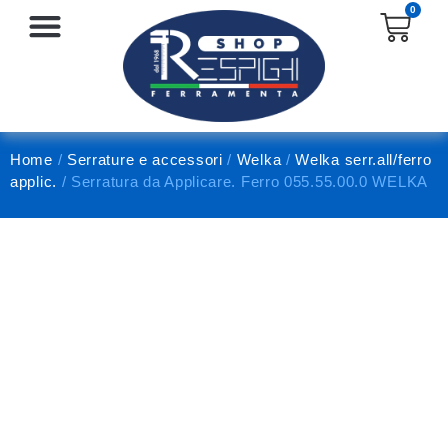
0
SERRATURE E ACCESSORI
PROTEZIONE E ANTINFORTUNISTICA
Home
/
Serrature e accessori
/
Welka
/
Welka serr.all/ferro
applic.
/ Serratura da Applicare. Ferro 055.55.00.0 WELKA