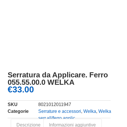
Serratura da Applicare. Ferro
055.55.00.0 WELKA
€
33.00
SKU
8021012011947
Categorie
Serrature e accessori
,
Welka
,
Welka
serr.all/ferro applic.
Descrizione
Informazioni aggiuntive