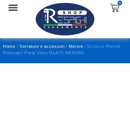
0
SERRATURE E ACCESSORI
PROTEZIONE E ANTINFORTUNISTICA
Home
/
Serrature e accessori
/
Meroni
/ Scrocco Pomoli
Premiapri Porte Vetro GLA70 MERONI