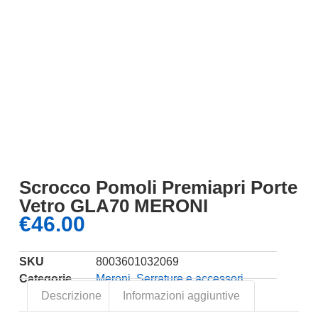
Scrocco Pomoli Premiapri Porte
Vetro GLA70 MERONI
€
46.00
SKU
8003601032069
Categorie
Meroni
,
Serrature e accessori
Descrizione
Informazioni aggiuntive