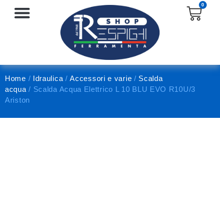
0
SERRATURE E ACCESSORI
PROTEZIONE E ANTINFORTUNISTICA
Home
/
Idraulica
/
Accessori e varie
/
Scalda
acqua
/ Scalda Acqua Elettrico L 10 BLU EVO R10U/3
Ariston