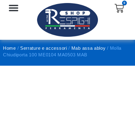
0
SERRATURE E ACCESSORI
PROTEZIONE E ANTINFORTUNISTICA
Home
/
Serrature e accessori
/
Mab assa abloy
/ Molla
Chiudiporta 100 ME0104 MA0503 MAB