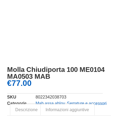
Molla Chiudiporta 100 ME0104
MA0503 MAB
€
77.00
SKU
8022342038703
Categorie
Mab assa abloy
,
Serrature e accessori
Descrizione
Informazioni aggiuntive