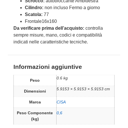
Scrocco:
autobloccante Ambidestra
Cilindro:
non incluso Fermo a giorno
Scatola:
77
Frontale16x160
Da verificare prima dell’acquisto:
controlla
sempre misure, mano, codici e compatibilità
indicati nelle caratteristiche tecniche.
Informazioni aggiuntive
0.6 kg
Peso
5.9153 × 5.9153 × 5.9153 cm
Dimensioni
Marca
CISA
Peso Componente
0,6
(kg)