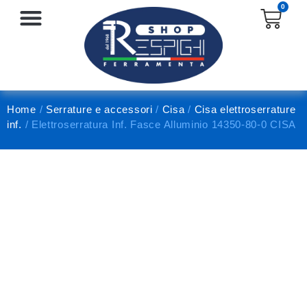
0
SERRATURE E ACCESSORI
PROTEZIONE E ANTINFORTUNISTICA
Home
/
Serrature e accessori
/
Cisa
/
Cisa elettroserrature
inf.
/ Elettroserratura Inf. Fasce Alluminio 14350-80-0 CISA