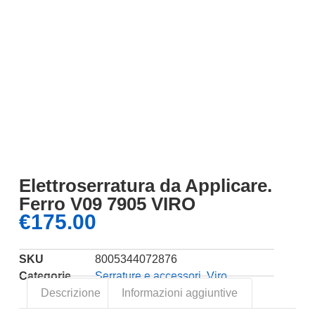
Elettroserratura da Applicare.
Ferro V09 7905 VIRO
€
175.00
SKU
8005344072876
Categorie
Serrature e accessori
,
Viro
Descrizione
Informazioni aggiuntive