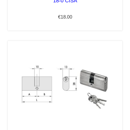
18-0 CISA
€
18.00