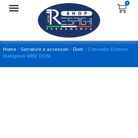
0
SERRATURE E ACCESSORI
PROTEZIONE E ANTINFORTUNISTICA
Home
/
Serrature e accessori
/
Dom
/ Comando Esterno
Maniglioni MBE DOM