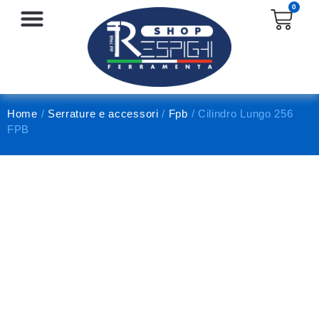
0
SERRATURE E ACCESSORI
PROTEZIONE E ANTINFORTUNISTICA
Home
/
Serrature e accessori
/
Fpb
/ Cilindro Lungo 256
FPB