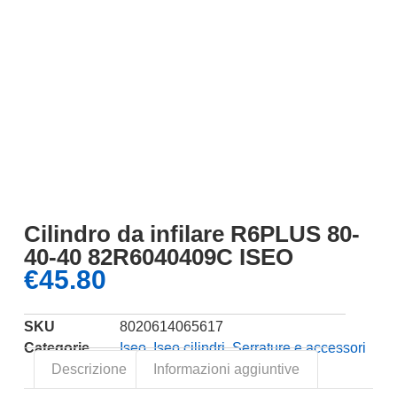
Cilindro da infilare R6PLUS 80-
40-40 82R6040409C ISEO
€
45.80
SKU
8020614065617
Categorie
Iseo
,
Iseo cilindri
,
Serrature e accessori
Descrizione
Informazioni aggiuntive