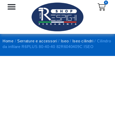
0
SERRATURE E ACCESSORI
PROTEZIONE E ANTINFORTUNISTICA
Home
/
Serrature e accessori
/
Iseo
/
Iseo cilindri
/ Cilindro
da infilare R6PLUS 80-40-40 82R6040409C ISEO