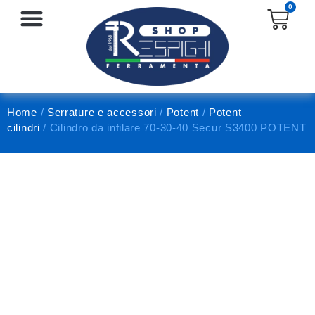
0
SERRATURE E ACCESSORI
PROTEZIONE E ANTINFORTUNISTICA
Home
/
Serrature e accessori
/
Potent
/
Potent
cilindri
/ Cilindro da infilare 70-30-40 Secur S3400 POTENT