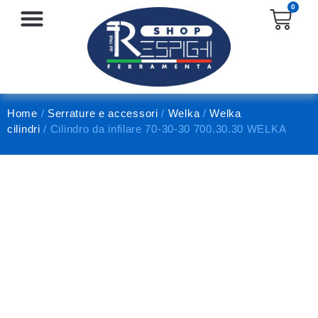
0
SERRATURE E ACCESSORI
PROTEZIONE E ANTINFORTUNISTICA
Home
/
Serrature e accessori
/
Welka
/
Welka
cilindri
/ Cilindro da infilare 70-30-30 700.30.30 WELKA