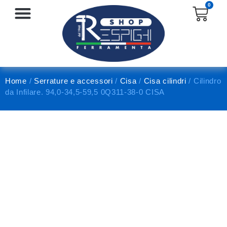
0
SERRATURE E ACCESSORI
PROTEZIONE E ANTINFORTUNISTICA
Home
/
Serrature e accessori
/
Cisa
/
Cisa cilindri
/ Cilindro
da Infilare. 94,0-34,5-59,5 0Q311-38-0 CISA