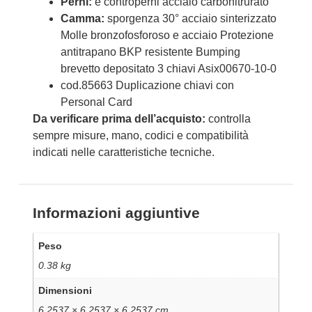
Perni:
e controperni acciaio carbonitrurato
Camma:
sporgenza 30° acciaio sinterizzato
Molle bronzofosforoso e acciaio Protezione
antitrapano BKP resistente Bumping
brevetto depositato 3 chiavi Asix00670-10-0
cod.85663 Duplicazione chiavi con
Personal Card
Da verificare prima dell’acquisto:
controlla
sempre misure, mano, codici e compatibilità
indicati nelle caratteristiche tecniche.
Informazioni aggiuntive
Peso
0.38 kg
Dimensioni
6.2537 × 6.2537 × 6.2537 cm