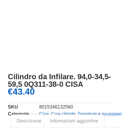
Cilindro da Infilare. 94,0-34,5-
59,5 0Q311-38-0 CISA
€
43.40
SKU
8015346132560
Categorie
Cisa
,
Cisa cilindri
,
Serrature e accessori
Descrizione
Informazioni aggiuntive