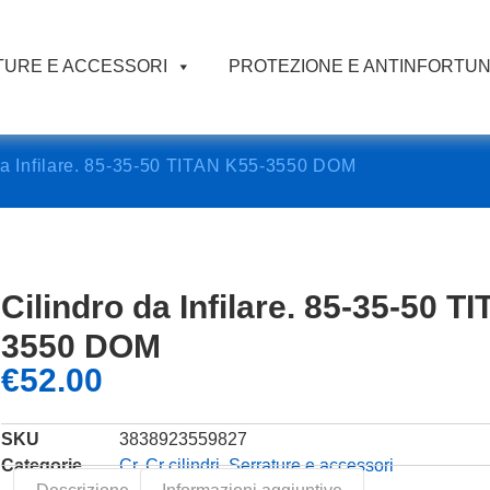
URE E ACCESSORI
PROTEZIONE E ANTINFORTUN
da Infilare. 85-35-50 TITAN K55-3550 DOM
Cilindro da Infilare. 85-35-50 T
3550 DOM
€
52.00
SKU
3838923559827
Categorie
Cr
,
Cr cilindri
,
Serrature e accessori