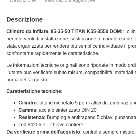
Descrizione
Informazioni aggiuntive
Descrizione
Cilindro da Infilare. 85-35-50 TITAN K55-3550 DOM
: Il ci
per interventi di installazione, sostituzione o manutenzione.
stata organizzata per rendere più semplice individuare il prod
confrontarne rapidamente le caratteristiche.
Le informazioni tecniche originali sono riportate in modo ordi
l’utente può verificare subito misure, compatibilità, materiali e 
prima dell’acquisto.
Caratteristiche tecniche:
Cilindro:
ottone nichelato 5 perni attivi di combinazion
Camma:
acciaio sinterizzato DIN 20°
Resistenza:
Bumping e antitrapano 5 chiavi punzona
cod.84206 e 1 chiave cantiere
Da verificare prima dell’acquisto:
controlla sempre misure,