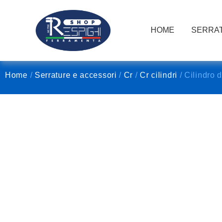
HOME
SERRAT
Home
/
Serrature e accessori
/
Cr
/
Cr cilindri
/ Cilindro 