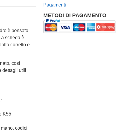
Pagamenti
METODI DI PAGAMENTO
lindro è pensato
 La scheda è
otto corretto e
nato, così
dettagli utili
e
te K55
 mano, codici