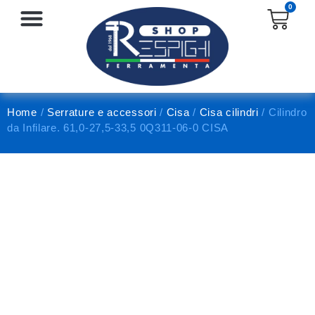
0
SERRATURE E ACCESSORI
PROTEZIONE E ANTINFORTUNISTICA
Home
/
Serrature e accessori
/
Cisa
/
Cisa cilindri
/ Cilindro
da Infilare. 61,0-27,5-33,5 0Q311-06-0 CISA