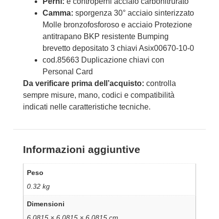
Perni:
e controperni acciaio carbonitrurato
Camma:
sporgenza 30° acciaio sinterizzato
Molle bronzofosforoso e acciaio Protezione
antitrapano BKP resistente Bumping
brevetto depositato 3 chiavi Asix00670-10-0
cod.85663 Duplicazione chiavi con
Personal Card
Da verificare prima dell’acquisto:
controlla
sempre misure, mano, codici e compatibilità
indicati nelle caratteristiche tecniche.
Informazioni aggiuntive
Peso
0.32 kg
Dimensioni
6.0815 × 6.0815 × 6.0815 cm