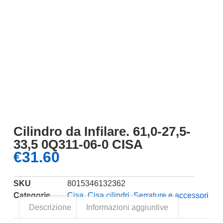
Cilindro da Infilare. 61,0-27,5-
33,5 0Q311-06-0 CISA
€
31.60
SKU
8015346132362
Categorie
Cisa
,
Cisa cilindri
,
Serrature e accessori
Descrizione
Informazioni aggiuntive