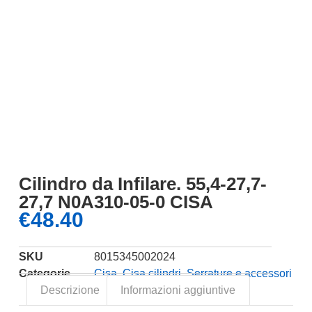
Cilindro da Infilare. 55,4-27,7-
27,7 N0A310-05-0 CISA
€
48.40
SKU
8015345002024
Categorie
Cisa
,
Cisa cilindri
,
Serrature e accessori
Descrizione
Informazioni aggiuntive