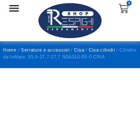
0
SERRATURE E ACCESSORI
PROTEZIONE E ANTINFORTUNISTICA
Home
/
Serrature e accessori
/
Cisa
/
Cisa cilindri
/ Cilindro
da Infilare. 55,4-27,7-27,7 N0A310-05-0 CISA